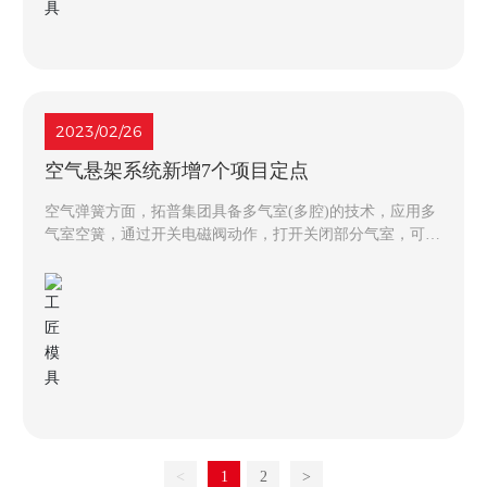
2023/02/26
空气悬架系统新增7个项目定点
空气弹簧方面，拓普集团具备多气室(多腔)的技术，应用多
气室空簧，通过开关电磁阀动作，打开关闭部分气室，可提
供多种悬架刚度，应对多种工况，提供优越舒适性的同时，
可提供更好的整车操控稳定性，使得车辆转弯、并线侧倾角
更小，更高。
<
1
2
>