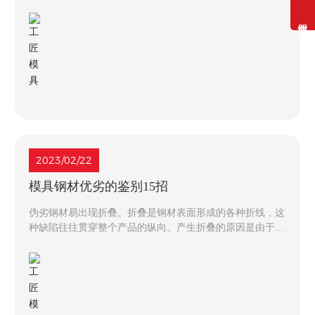
占91%以上，即日本模具业以中小企业为主，主要靠专业化
分工，完成高质量的模具设计、加工
2023/02/22
模具钢材优劣的鉴别15招​
伪劣钢材易出现折叠。折叠是钢材表面形成的各种折线，这
种缺陷往往贯穿整个产品的纵向。产生折叠的原因是由于伪
劣厂家追求效率，压下量偏大，产生耳子，下一道轧制时就
产生折叠，折叠的产品折弯后就会开裂，钢材的强度大下
降。