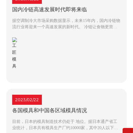
国内冷链高速发展时代即将来临
据空调制冷大市场采购数据显示，未来15年内，国内冷链物
流行业将迎来一个高速发展的新时代。 冷链让食物更营养
英格索兰(中国)投资有限公司亚太区副总裁余峰从食品和食
品营养角度说明了冷链对食品的重要性。余峰举例说，上世
纪50年代，日本国内每年因食品死亡的人数高达300人，而
现在已经降到了个位数。究其原因，日本对食品冷链产业的
投入功不可没。
2023/02/22
各国模具和中国各区域模具情况​
目前，日本的模具制造技术仍处于 地位。据日本通产省工
业统计，日本共有模具生产厂约10000家，其中20人以下的